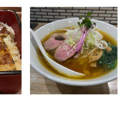
浅草ゾーン
ご飯
浅草
鰻禅｜墨田区吾妻橋
中華
ふわふわでトロトロのうなぎが頂ける老舗店
中華ソ
です。食べログのうなぎ百名店に選出された
京都台
ことが何度もある名店です。非常に美味しい
分～15
うなぎが堪能できます。注文…
電話番号0
続きを読む