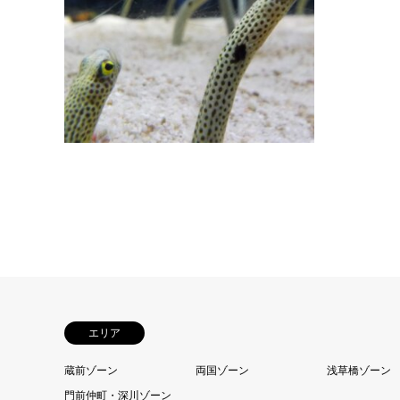
押上１丁目
ン・ソラマチ
時00分定休
エリア
蔵前ゾーン
両国ゾーン
浅草橋ゾーン
門前仲町・深川ゾーン