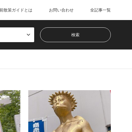
前散策ガイドとは
お問い合わせ
全記事一覧
浅草ゾーン
神社仏閣
浅草
矢光稲荷神社｜台東区松が谷
かっ
かっぱ橋の近くにある矢崎稲荷神社は、浅草
かっぱ
名所七福神の一つでもあります（福禄寿）。
15年