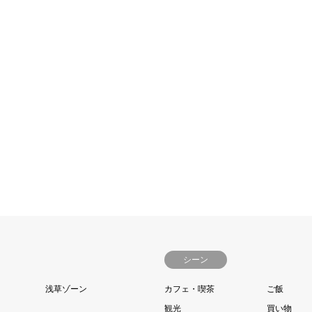
1番2号 東京スカイツリータウ
5F・6F営業時間10時00分～20
日-電話番号03-5619-1821…
続きを読む
シーン
浅草ゾーン
カフェ・喫茶
ご飯
観光
買い物