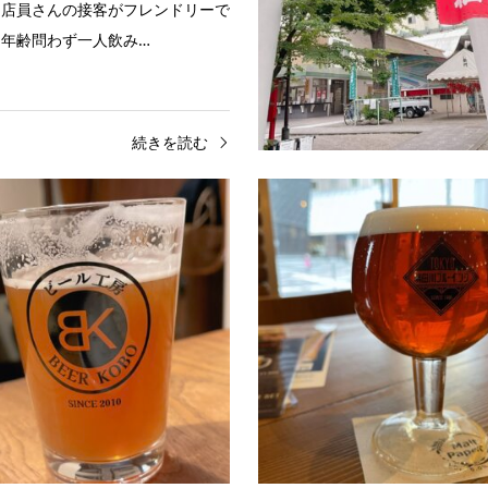
。店員さんの接客がフレンドリーで
年齢問わず一人飲み…
続きを読む
ン
観光
浅草ゾーン
お酒
ンホールカード配布場所(台東
浅草ビール工房｜台東区西浅
習センター)さらざん…
店内で醸造される自家製ビールが
台にしたアニメ「さらざんまい」が
できるお店です。提供されるビー
台東区のマンホールカード（ブル
って変わることがあります。席に
台東区生涯学習センター」で無料配
ードからスマホで注文できるの…
ます。台東区生涯学…
続きを読む
続