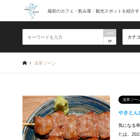
蔵前のカフェ・飲み屋・観光スポットを紹介す
and
カテ
or
浅草ゾーン
浅草ゾー
やきとん
気になる串
たは、20