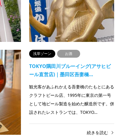
御朱印の頒布もあり、季節に応じた限定御朱
ンボル
印にも積極的な神社です。参…
売繁盛
続きを読む
浅草ゾーン
お酒
草
TOKYO隅田川ブルーイング(アサヒビ
ール直営店)｜墨田区吾妻橋…
エンジョイ
観光客があふれかえる吾妻橋のたもとにある
ルは日によ
クラフトビール店、1995年に東京の第一号
あるQRコ
として地ビール製造を始めた醸造所です。併
設されたレストランでは、TOKYO…
きを読む
続きを読む