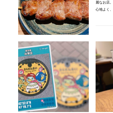
麗なお店
心地よく、
浅草ゾー
台東区マ
区生涯学
浅草を舞
描かれた
ー）が「
布されてい