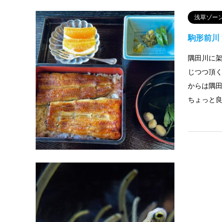
浅草ゾー
駒形前川
隅田川に
じつつ頂
からは隅
ちょっと良
浅草ゾー
すみだ水
すみだ水族館