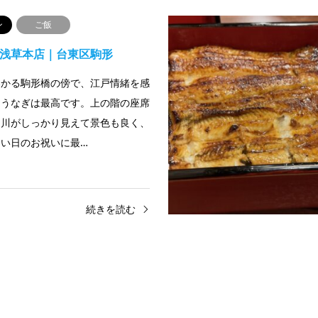
ン
ご飯
 浅草本店｜台東区駒形
架かる駒形橋の傍で、江戸情緒を感
くうなぎは最高です。上の階の座席
田川がしっかり見えて景色も良く、
い日のお祝いに最…
続きを読む
ン
観光
族館｜墨田区押上
住所〒131-0045 東京都墨田区