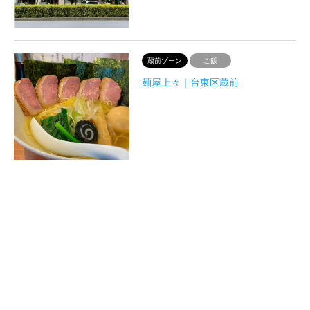
蔵前ゾーン
ご飯
麺屋上々｜台東区蔵前
蔵前ゾーン
ご飯
らーめん改｜台東区蔵前