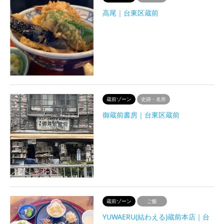
高尾｜台東区蔵前
蔵前ゾーン
史跡・名所
御蔵前書房｜台東区蔵前
蔵前ゾーン
ご飯
YUWAERU(結わえる)蔵前本店｜台