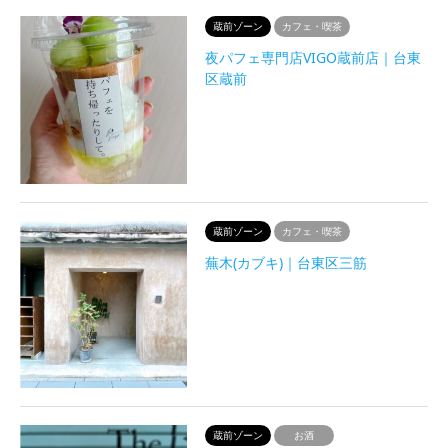
蔵前ゾーン
カフェ・喫茶
夜パフェ専門店VIGO蔵前店｜台東
区蔵前
蔵前ゾーン
カフェ・喫茶
蕪木(カブキ)｜台東区三筋
蔵前ゾーン
お酒