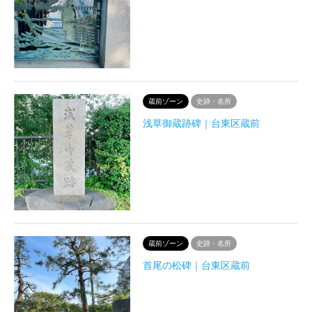
蔵前ゾーン
史跡・名所
浅草御蔵跡碑｜台東区蔵前
蔵前ゾーン
史跡・名所
首尾の松碑｜台東区蔵前