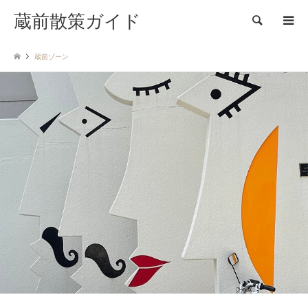
蔵前散策ガイド
検索
蔵前ゾーン