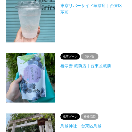
東京リバーサイド蒸溜所｜台東区
蔵前
蔵前ゾーン
買い物
椿宗善 蔵前店｜台東区蔵前
蔵前ゾーン
神社仏閣
鳥越神社｜台東区鳥越