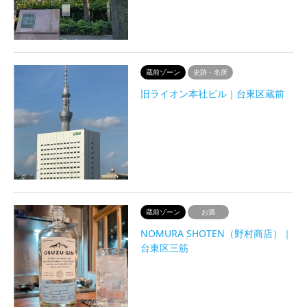
蔵前ゾーン
史跡・名所
旧ライオン本社ビル｜台東区蔵前
蔵前ゾーン
お酒
NOMURA SHOTEN（野村商店）｜
台東区三筋