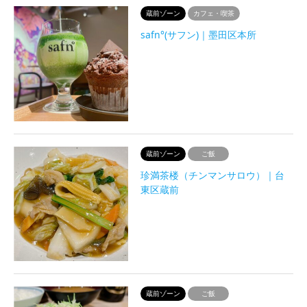
蔵前ゾーン
カフェ・喫茶
safn°(サフン)｜墨田区本所
蔵前ゾーン
ご飯
珍満茶楼（チンマンサロウ）｜台
東区蔵前
蔵前ゾーン
ご飯