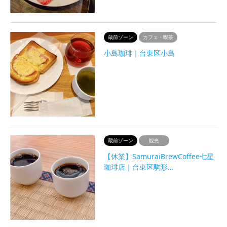
蔵前ゾーン
カフェ・喫茶
小島珈琲｜台東区小島
蔵前ゾーン
観光
【休業】SamuraiBrewCoffee七星
珈琲店｜台東区駒形…