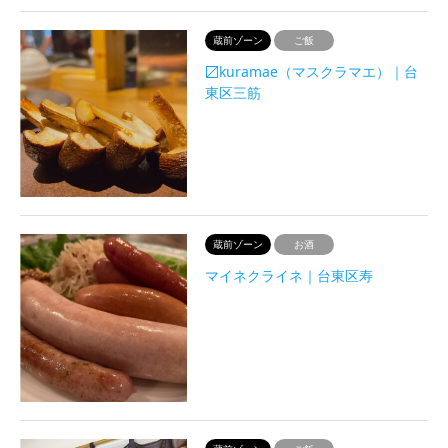
蔵前ゾーン
ご飯
〼kuramae（マスクラマエ）｜台
東区三筋
蔵前ゾーン
お酒
マイネクライネ｜台東区寿