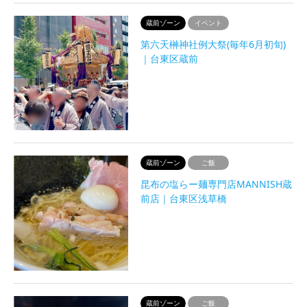
蔵前ゾーン
イベント
第六天榊神社例大祭(毎年6月初旬)
｜台東区蔵前
蔵前ゾーン
ご飯
昆布の塩らー麺専門店MANNISH蔵
前店｜台東区浅草橋
蔵前ゾーン
ご飯