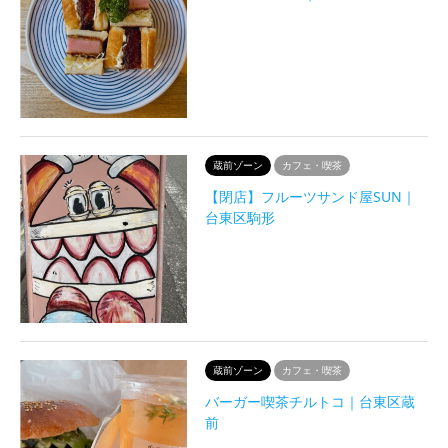
蔵前ゾーン
カフェ・喫茶
【閉店】フルーツサンド屋SUN｜
台東区駒形
蔵前ゾーン
カフェ・喫茶
バーガー喫茶チルトコ｜台東区蔵
前