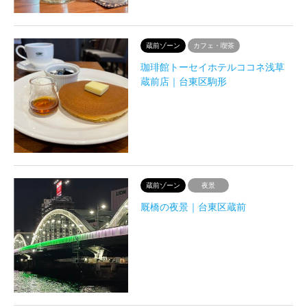
蔵前ゾーン
カフェ・喫茶
珈琲館トーセイホテルココネ浅草
蔵前店｜台東区駒形
蔵前ゾーン
夜景
厩橋の夜景｜台東区蔵前