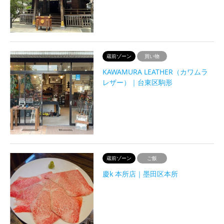
蔵前ゾーン
買い物
KAWAMURA LEATHER（カワムラ
レザー）｜台東区駒形
蔵前ゾーン
ご飯
慶k 本所店｜墨田区本所