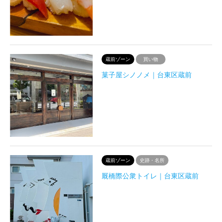
蔵前ゾーン
買い物
菓子屋シノノメ｜台東区蔵前
蔵前ゾーン
史跡・名所
厩橋際公衆トイレ｜台東区蔵前