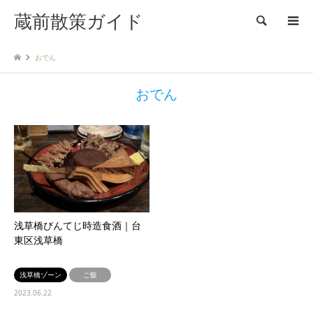
蔵前散策ガイド
検索
おでん
おでん
浅草橋びんてじ時造食酒｜台
東区浅草橋
浅草橋ゾーン
ご飯
2023.06.22