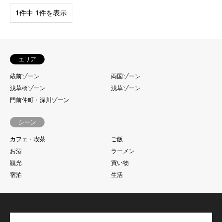
1件中 1件を表示
エリア
蔵前ゾーン
両国ゾーン
浅草橋ゾーン
浅草ゾーン
門前仲町・深川ゾーン
シーン
カフェ・喫茶
ご飯
お酒
ラーメン
観光
買い物
宿泊
生活