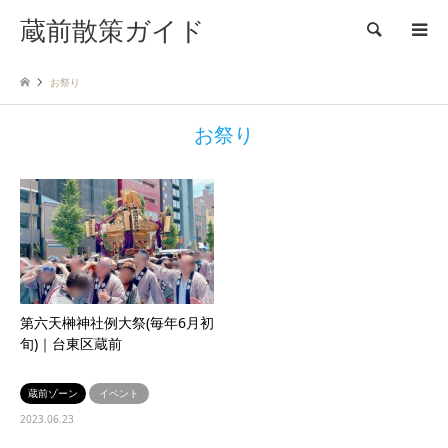
蔵前散策ガイド
検索
お祭り
お祭り
第六天榊神社例大祭(毎年6月初
旬)｜台東区蔵前
蔵前ゾーン
イベント
2023.06.23