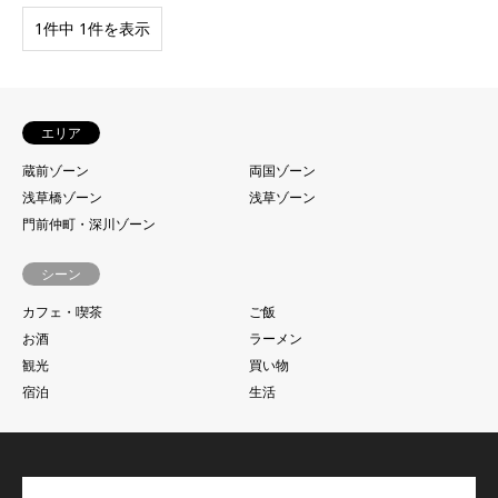
1件中 1件を表示
エリア
蔵前ゾーン
両国ゾーン
浅草橋ゾーン
浅草ゾーン
門前仲町・深川ゾーン
シーン
カフェ・喫茶
ご飯
お酒
ラーメン
観光
買い物
宿泊
生活