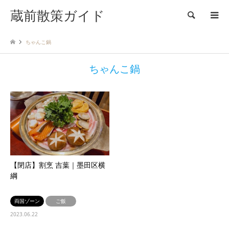
蔵前散策ガイド
検索
ちゃんこ鍋
ちゃんこ鍋
【閉店】割烹 吉葉｜墨田区横
綱
両国ゾーン
ご飯
2023.06.22