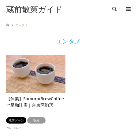
蔵前散策ガイド
検索
エンタメ
エンタメ
【休業】SamuraiBrewCoffee
七星珈琲店｜台東区駒形
蔵前ゾーン
観光
2023.06.23