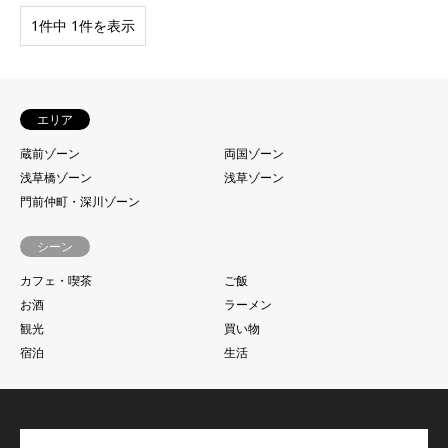
1件中 1件を表示
エリア
蔵前ゾーン
両国ゾーン
浅草橋ゾーン
浅草ゾーン
門前仲町・深川ゾーン
シーン
カフェ・喫茶
ご飯
お酒
ラーメン
観光
買い物
宿泊
生活