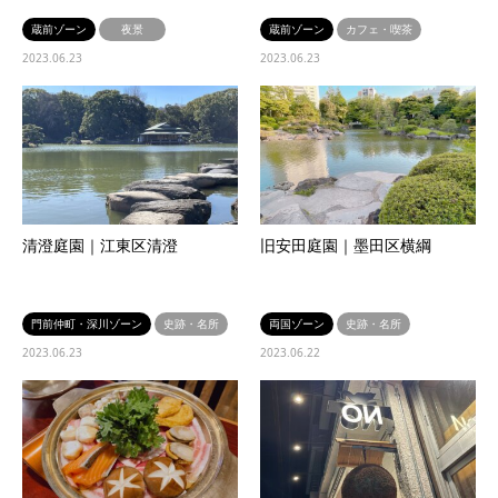
蔵前ゾーン
夜景
蔵前ゾーン
カフェ・喫茶
2023.06.23
2023.06.23
清澄庭園｜江東区清澄
旧安田庭園｜墨田区横綱
門前仲町・深川ゾーン
史跡・名所
両国ゾーン
史跡・名所
2023.06.23
2023.06.22