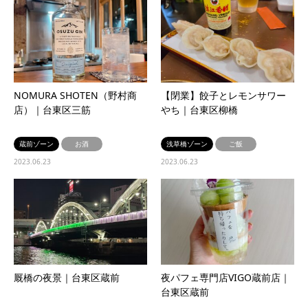
NOMURA SHOTEN（野村商
【閉業】餃子とレモンサワー
店）｜台東区三筋
やち｜台東区柳橋
蔵前ゾーン
お酒
浅草橋ゾーン
ご飯
2023.06.23
2023.06.23
厩橋の夜景｜台東区蔵前
夜パフェ専門店VIGO蔵前店｜
台東区蔵前