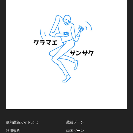
蔵前散策ガイドとは
蔵前ゾーン
利用規約
両国ゾーン