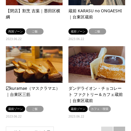
【閉店】割烹 吉葉｜墨田区横
蔵前 KARASU no ONGAESHI
綱
｜台東区蔵前
両国ゾーン
ご飯
蔵前ゾーン
ご飯
2023.06.22
2023.06.22
〼kuramae（マスクラマエ）
ダンデライオン・チョコレー
｜台東区三筋
ト ファクトリー＆カフェ蔵前
｜台東区蔵前
蔵前ゾーン
ご飯
蔵前ゾーン
カフェ・喫茶
2023.06.22
2023.06.22