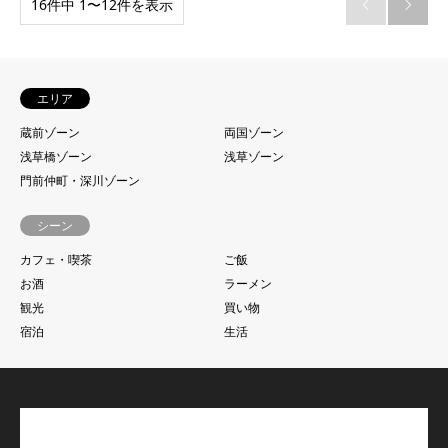
16件中 1〜12件を表示


エリア
蔵前ゾーン
両国ゾーン
浅草橋ゾーン
浅草ゾーン
門前仲町・深川ゾーン
シーン
カフェ・喫茶
ご飯
お酒
ラーメン
観光
買い物
宿泊
生活