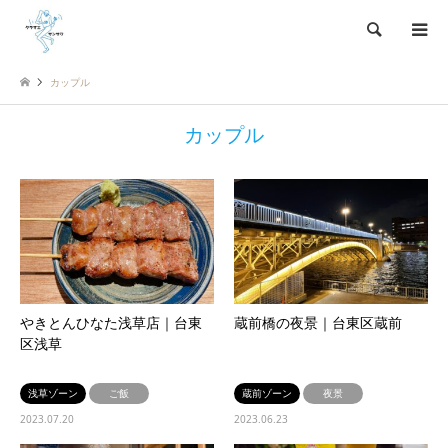
検索
カップル
カップル
やきとんひなた浅草店｜台東
蔵前橋の夜景｜台東区蔵前
区浅草
浅草ゾーン
ご飯
蔵前ゾーン
夜景
2023.07.20
2023.06.23