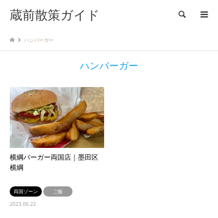
蔵前散策ガイド
検索
ハンバーガー
ハンバーガー
横綱バーガー両国店｜墨田区
横綱
両国ゾーン
ご飯
2023.06.22