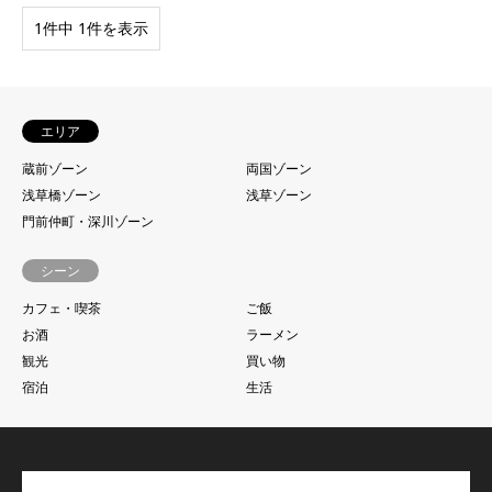
1件中 1件を表示
エリア
蔵前ゾーン
両国ゾーン
浅草橋ゾーン
浅草ゾーン
門前仲町・深川ゾーン
シーン
カフェ・喫茶
ご飯
お酒
ラーメン
観光
買い物
宿泊
生活