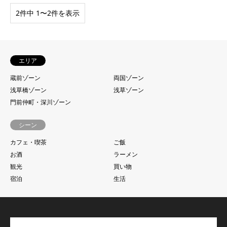
2件中 1〜2件を表示
エリア
蔵前ゾーン
両国ゾーン
浅草橋ゾーン
浅草ゾーン
門前仲町・深川ゾーン
シーン
カフェ・喫茶
ご飯
お酒
ラーメン
観光
買い物
宿泊
生活