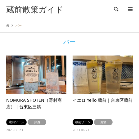
蔵前散策ガイド
検索
バー
バー
NOMURA SHOTEN（野村商
イエロ Yello 蔵前｜台東区蔵前
店）｜台東区三筋
蔵前ゾーン
お酒
蔵前ゾーン
お酒
2023.06.23
2023.06.21