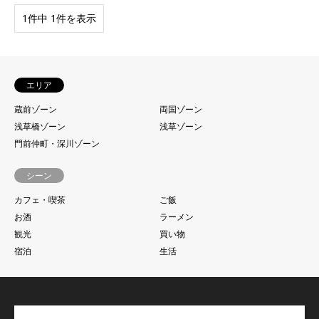
1件中 1件を表示
エリア
蔵前ゾーン
両国ゾーン
浅草橋ゾーン
浅草ゾーン
門前仲町・深川ゾーン
シーン
カフェ・喫茶
ご飯
お酒
ラーメン
観光
買い物
宿泊
生活