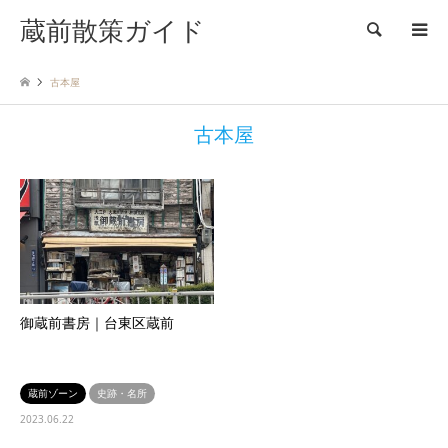
蔵前散策ガイド
検索
古本屋
古本屋
御蔵前書房｜台東区蔵前
蔵前ゾーン
史跡・名所
2023.06.22