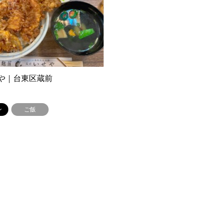
や｜台東区蔵前
ン
ご飯