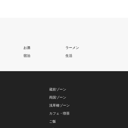
お酒
ラーメン
宿泊
生活
蔵前ゾーン
両国ゾーン
浅草橋ゾーン
カフェ・喫茶
ご飯