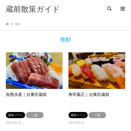
蔵前散策ガイド
検索
海鮮
海鮮
魚熊水産｜台東区蔵前
寿司菊正｜台東区蔵前
蔵前ゾーン
ご飯
蔵前ゾーン
ご飯
2023.06.22
2023.06.22