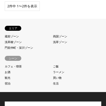
2件中 1〜2件を表示
エリア
蔵前ゾーン
両国ゾーン
浅草橋ゾーン
浅草ゾーン
門前仲町・深川ゾーン
シーン
カフェ・喫茶
ご飯
お酒
ラーメン
観光
買い物
宿泊
生活