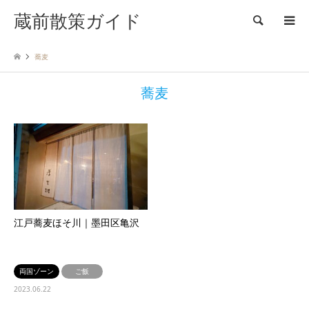
蔵前散策ガイド
検索
蕎麦
蕎麦
江戸蕎麦ほそ川｜墨田区亀沢
両国ゾーン
ご飯
2023.06.22