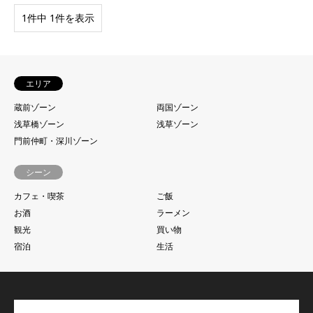
1件中 1件を表示
エリア
蔵前ゾーン
両国ゾーン
浅草橋ゾーン
浅草ゾーン
門前仲町・深川ゾーン
シーン
カフェ・喫茶
ご飯
お酒
ラーメン
観光
買い物
宿泊
生活