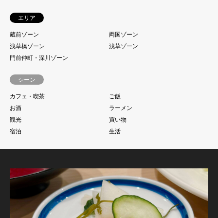
エリア
蔵前ゾーン
両国ゾーン
浅草橋ゾーン
浅草ゾーン
門前仲町・深川ゾーン
シーン
カフェ・喫茶
ご飯
お酒
ラーメン
観光
買い物
宿泊
生活