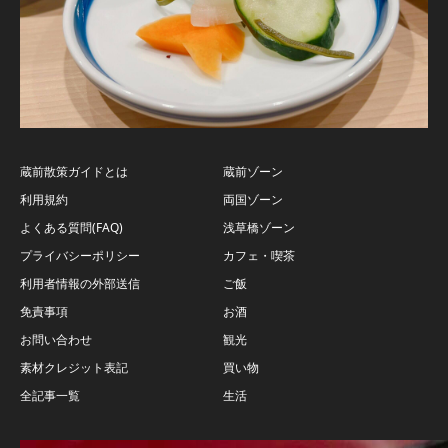
蔵前散策ガイドとは
蔵前ゾーン
利用規約
両国ゾーン
よくある質問(FAQ)
浅草橋ゾーン
プライバシーポリシー
カフェ・喫茶
利用者情報の外部送信
ご飯
免責事項
お酒
お問い合わせ
観光
素材クレジット表記
買い物
全記事一覧
生活