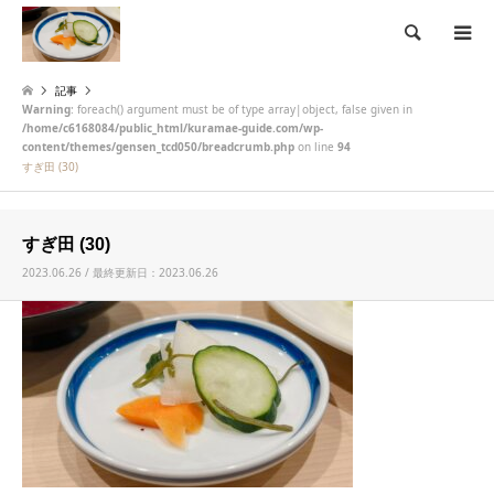
検索
記事
Warning
: foreach() argument must be of type array|object, false given in
/home/c6168084/public_html/kuramae-guide.com/wp-
content/themes/gensen_tcd050/breadcrumb.php
on line
94
すぎ田 (30)
すぎ田 (30)
2023.06.26 / 最終更新日：2023.06.26