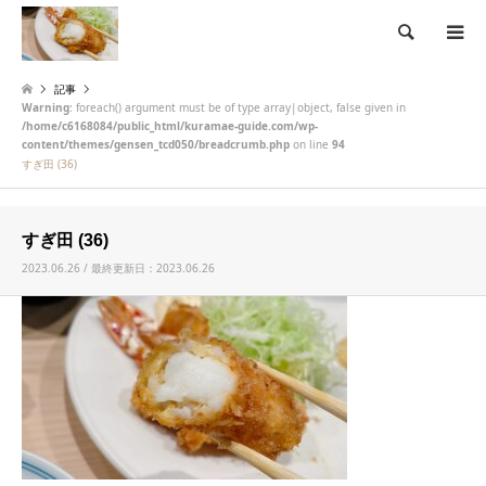
検索
記事
Warning
: foreach() argument must be of type array|object, false given in
/home/c6168084/public_html/kuramae-guide.com/wp-
content/themes/gensen_tcd050/breadcrumb.php
on line
94
すぎ田 (36)
すぎ田 (36)
2023.06.26 / 最終更新日：2023.06.26