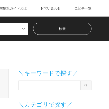
前散策ガイドとは
お問い合わせ
全記事一覧
m/wp-content/themes/gensen_tcd050/breadcrumb.php
on line
＼キーワードで探す／
＼カテゴリで探す／