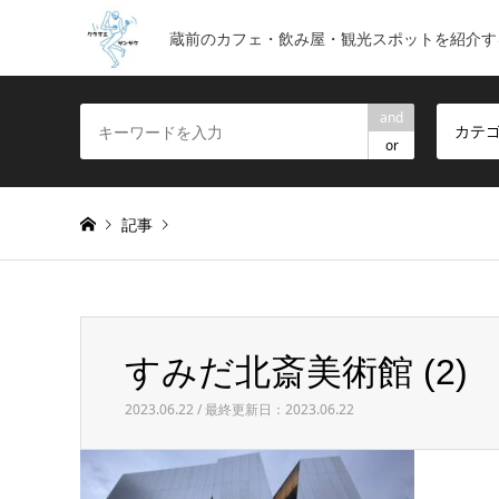
蔵前のカフェ・飲み屋・観光スポットを紹介す
and
カテ
or
記事
Warning
: foreach() argument must be of type array|obje
すみだ北斎美術館 (2)
すみだ北斎美術館 (2)
2023.06.22 / 最終更新日：2023.06.22