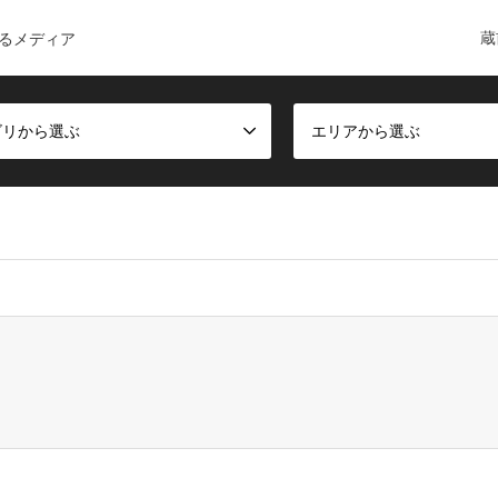
蔵
るメディア
ゴリから選ぶ
エリアから選ぶ
ct, false given in
/home/c6168084/public_html/kuramae-guide.co