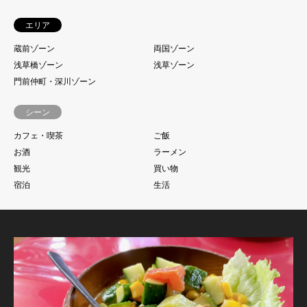
エリア
蔵前ゾーン
両国ゾーン
浅草橋ゾーン
浅草ゾーン
門前仲町・深川ゾーン
シーン
カフェ・喫茶
ご飯
お酒
ラーメン
観光
買い物
宿泊
生活