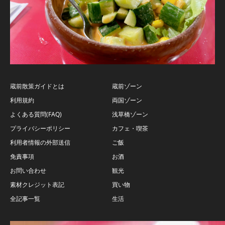
蔵前散策ガイドとは
蔵前ゾーン
利用規約
両国ゾーン
よくある質問(FAQ)
浅草橋ゾーン
プライバシーポリシー
カフェ・喫茶
利用者情報の外部送信
ご飯
免責事項
お酒
お問い合わせ
観光
素材クレジット表記
買い物
全記事一覧
生活