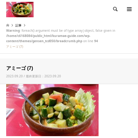
検索
記事
Warning
: foreach() argument must be of type array|object, false given in
/home/c6168084/public_html/kuramae-guide.com/wp-
content/themes/gensen_tcd050/breadcrumb.php
on line
94
アミーゴ (7)
アミーゴ (7)
2023.09.20 / 最終更新日：2023.09.20