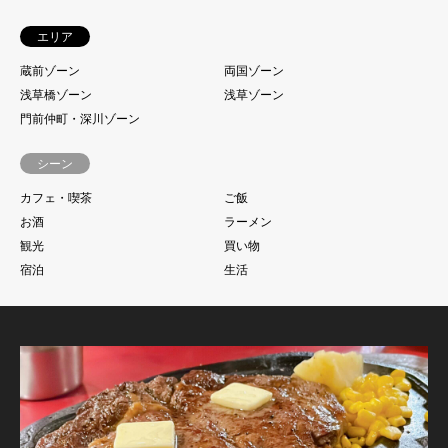
エリア
蔵前ゾーン
両国ゾーン
浅草橋ゾーン
浅草ゾーン
門前仲町・深川ゾーン
シーン
カフェ・喫茶
ご飯
お酒
ラーメン
観光
買い物
宿泊
生活