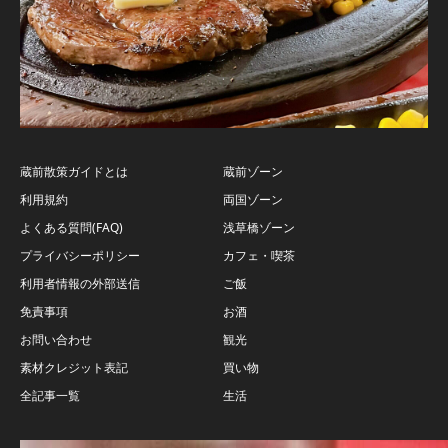
蔵前散策ガイドとは
蔵前ゾーン
利用規約
両国ゾーン
よくある質問(FAQ)
浅草橋ゾーン
プライバシーポリシー
カフェ・喫茶
利用者情報の外部送信
ご飯
免責事項
お酒
お問い合わせ
観光
素材クレジット表記
買い物
全記事一覧
生活