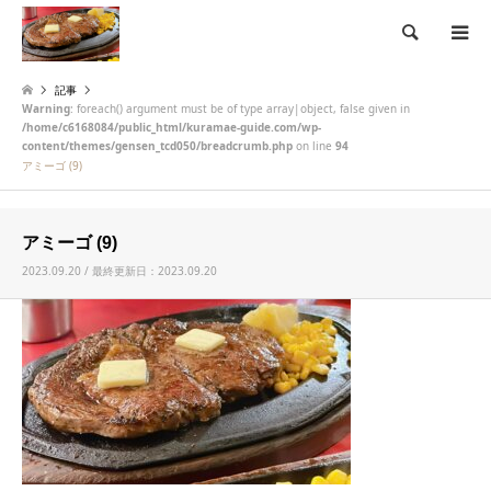
検索
記事
Warning
: foreach() argument must be of type array|object, false given in
/home/c6168084/public_html/kuramae-guide.com/wp-
content/themes/gensen_tcd050/breadcrumb.php
on line
94
アミーゴ (9)
アミーゴ (9)
2023.09.20 / 最終更新日：2023.09.20