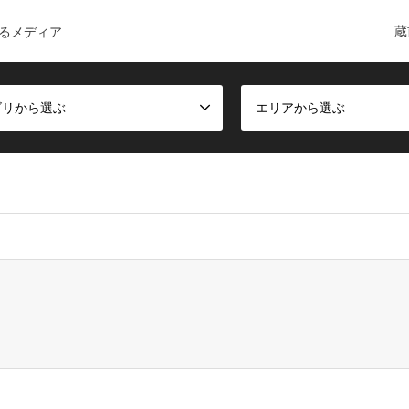
蔵
るメディア
ゴリから選ぶ
エリアから選ぶ
ct, false given in
/home/c6168084/public_html/kuramae-guide.co