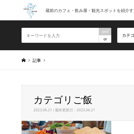
蔵前のカフェ・飲み屋・観光スポットを紹介す
and
カテ
or
記事
Warning
: foreach() argument must be of type array|obje
カテゴリご飯
カテゴリご飯
2023.06.21 / 最終更新日：2023.06.21