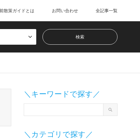
前散策ガイドとは
お問い合わせ
全記事一覧
m/wp-content/themes/gensen_tcd050/breadcrumb.php
on line
＼キーワードで探す／
＼カテゴリで探す／