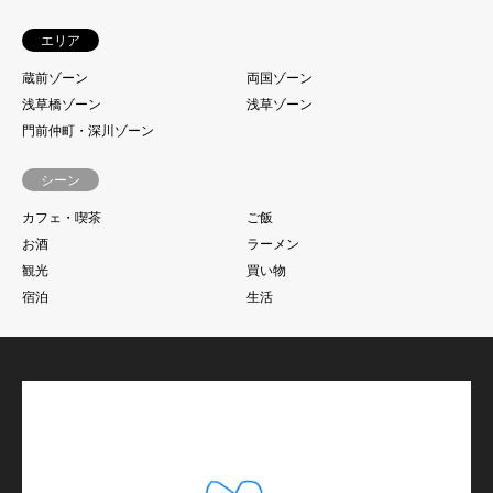
エリア
蔵前ゾーン
両国ゾーン
浅草橋ゾーン
浅草ゾーン
門前仲町・深川ゾーン
シーン
カフェ・喫茶
ご飯
お酒
ラーメン
観光
買い物
宿泊
生活