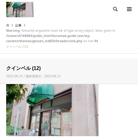
検索
記事
Warning
: foreach() argument must be of type array|object, false given in
/home/c6168084/public_html/kuramae-guide.com/wp-
content/themes/gensen_tcd050/breadcrumb.php
on line
94
クインベル (12)
クインベル (12)
2023.06.21 / 最終更新日：2023.06.21