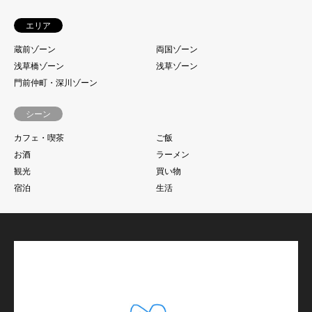
エリア
蔵前ゾーン
両国ゾーン
浅草橋ゾーン
浅草ゾーン
門前仲町・深川ゾーン
シーン
カフェ・喫茶
ご飯
お酒
ラーメン
観光
買い物
宿泊
生活