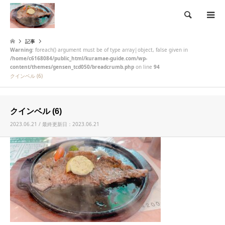
検索
記事
Warning
: foreach() argument must be of type array|object, false given in
/home/c6168084/public_html/kuramae-guide.com/wp-
content/themes/gensen_tcd050/breadcrumb.php
on line
94
クインベル (6)
クインベル (6)
2023.06.21 / 最終更新日：2023.06.21