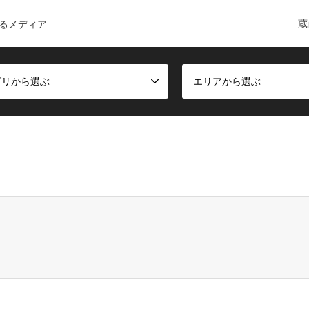
蔵
るメディア
ゴリから選ぶ
エリアから選ぶ
ct, false given in
/home/c6168084/public_html/kuramae-guide.co