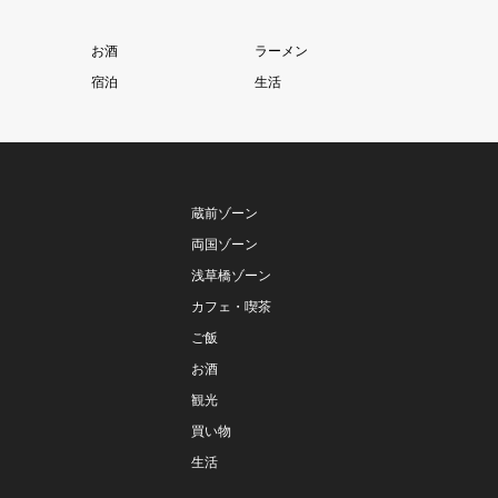
お酒
ラーメン
宿泊
生活
蔵前ゾーン
両国ゾーン
浅草橋ゾーン
カフェ・喫茶
ご飯
お酒
観光
買い物
生活