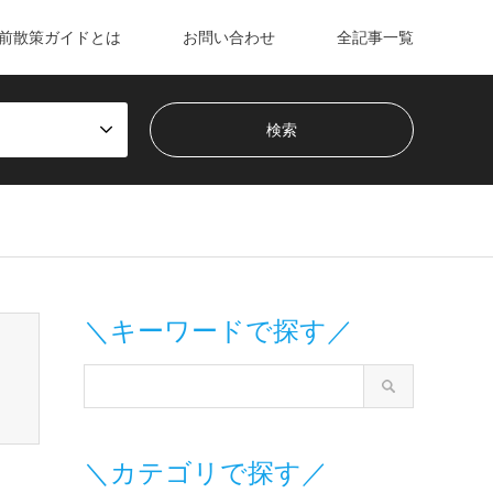
前散策ガイドとは
お問い合わせ
全記事一覧
m/wp-content/themes/gensen_tcd050/breadcrumb.php
on line
＼キーワードで探す／
＼カテゴリで探す／