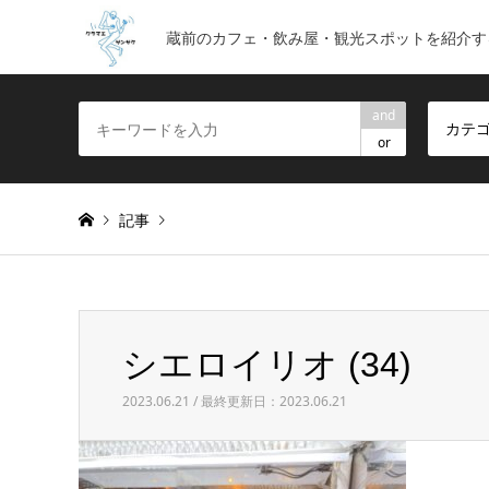
蔵前のカフェ・飲み屋・観光スポットを紹介す
and
カテ
or
記事
Warning
: foreach() argument must be of type array|obje
シエロイリオ (34)
シエロイリオ (34)
2023.06.21 / 最終更新日：2023.06.21