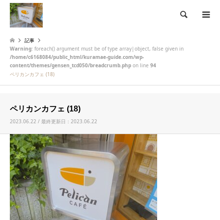
検索
記事
Warning
: foreach() argument must be of type array|object, false given in
/home/c6168084/public_html/kuramae-guide.com/wp-
content/themes/gensen_tcd050/breadcrumb.php
on line
94
ペリカンカフェ (18)
ペリカンカフェ (18)
2023.06.22 / 最終更新日：2023.06.22