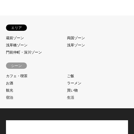
エリア
蔵前ゾーン
両国ゾーン
浅草橋ゾーン
浅草ゾーン
門前仲町・深川ゾーン
シーン
カフェ・喫茶
ご飯
お酒
ラーメン
観光
買い物
宿泊
生活