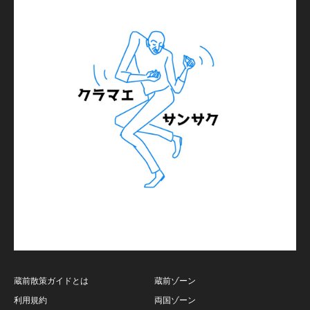
蔵前散策ガイドとは
蔵前ゾーン
利用規約
両国ゾーン