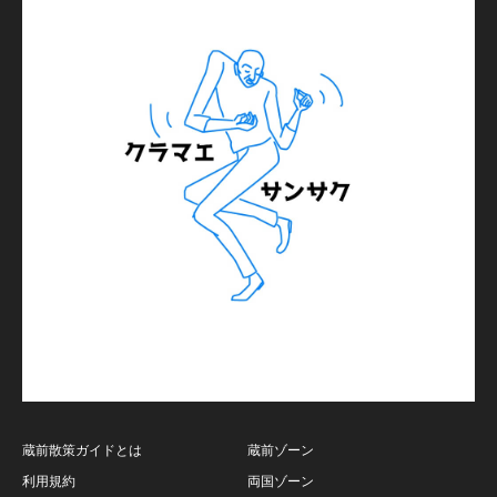
蔵前散策ガイドとは
蔵前ゾーン
利用規約
両国ゾーン