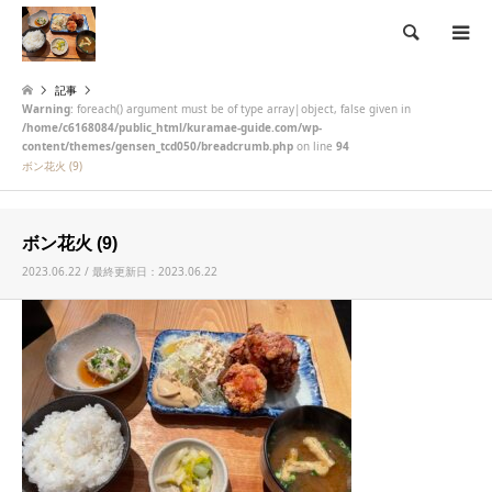
検索
記事
Warning
: foreach() argument must be of type array|object, false given in
/home/c6168084/public_html/kuramae-guide.com/wp-
content/themes/gensen_tcd050/breadcrumb.php
on line
94
ボン花火 (9)
ボン花火 (9)
2023.06.22 / 最終更新日：2023.06.22