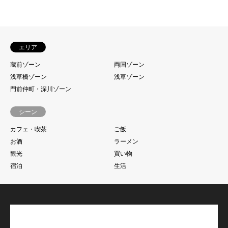
エリア
蔵前ゾーン
両国ゾーン
浅草橋ゾーン
浅草ゾーン
門前仲町・深川ゾーン
シーン
カフェ・喫茶
ご飯
お酒
ラーメン
観光
買い物
宿泊
生活