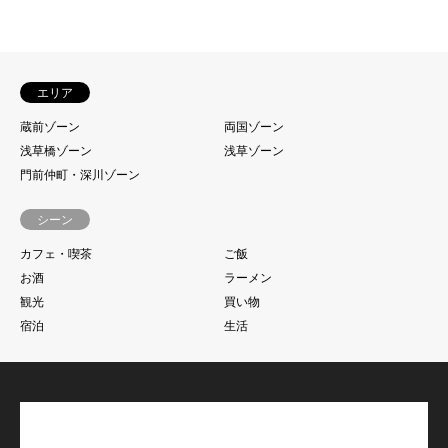
エリア
蔵前ゾーン
両国ゾーン
浅草橋ゾーン
浅草ゾーン
門前仲町・深川ゾーン
シーン
カフェ・喫茶
ご飯
お酒
ラーメン
観光
買い物
宿泊
生活