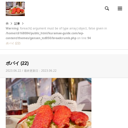
検索
記事
Warning
: foreach() argument must be of type array|object, false given in
/home/c6168084/public_html/kuramae-guide.com/wp-
content/themes/gensen_tcd050/breadcrumb.php
on line
94
ポパイ (22)
ポパイ (22)
2023.06.22 / 最終更新日：2023.06.22