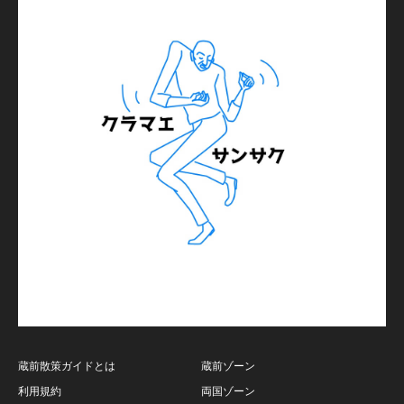
蔵前散策ガイドとは
蔵前ゾーン
利用規約
両国ゾーン