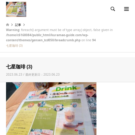
検索
記事
Warning
: foreach() argument must be of type array|object, false given in
/home/c6168084/public_html/kuramae-guide.com/wp-
content/themes/gensen_tcd050/breadcrumb.php
on line
94
七星珈琲 (3)
七星珈琲 (3)
2023.06.23 / 最終更新日：2023.06.23