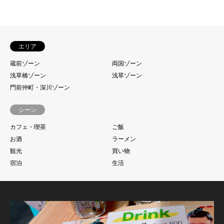
エリア
蔵前ゾーン
両国ゾーン
浅草橋ゾーン
浅草ゾーン
門前仲町・深川ゾーン
シーン
カフェ・喫茶
ご飯
お酒
ラーメン
観光
買い物
宿泊
生活