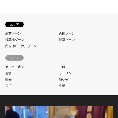
エリア
蔵前ゾーン
両国ゾーン
浅草橋ゾーン
浅草ゾーン
門前仲町・深川ゾーン
シーン
カフェ・喫茶
ご飯
お酒
ラーメン
観光
買い物
宿泊
生活