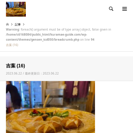
検索
記事
Warning
: foreach() argument must be of type array|object, false given in
/home/c6168084/public_html/kuramae-guide.com/wp-
content/themes/gensen_tcd050/breadcrumb.php
on line
94
吉葉 (16)
吉葉 (16)
2023.06.22 / 最終更新日：2023.06.22