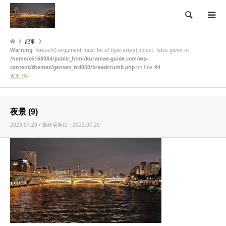
検索
記事
Warning
: foreach() argument must be of type array|object, false given in
/home/c6168084/public_html/kuramae-guide.com/wp-
content/themes/gensen_tcd050/breadcrumb.php
on line
94
夜景 (9)
夜景 (9)
2023.07.20 / 最終更新日：2023.07.20