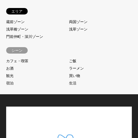
エリア
蔵前ゾーン
両国ゾーン
浅草橋ゾーン
浅草ゾーン
門前仲町・深川ゾーン
シーン
カフェ・喫茶
ご飯
お酒
ラーメン
観光
買い物
宿泊
生活