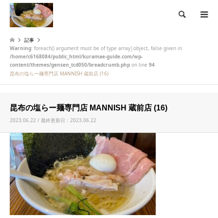
検索
記事
Warning
: foreach() argument must be of type array|object, false given in
/home/c6168084/public_html/kuramae-guide.com/wp-
content/themes/gensen_tcd050/breadcrumb.php
on line
94
昆布の塩らー麺専門店 MANNISH 蔵前店 (16)
昆布の塩らー麺専門店 MANNISH 蔵前店 (16)
2023.06.22 / 最終更新日：2023.06.22