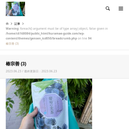
検索
記事
Warning
: foreach() argument must be of type array|object, false given in
/home/c6168084/public_html/kuramae-guide.com/wp-
content/themes/gensen_tcd050/breadcrumb.php
on line
94
椿宗善 (3)
椿宗善 (3)
2023.06.23 / 最終更新日：2023.06.23