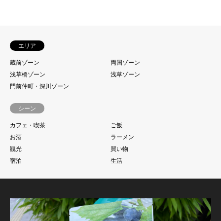
エリア
蔵前ゾーン
両国ゾーン
浅草橋ゾーン
浅草ゾーン
門前仲町・深川ゾーン
シーン
カフェ・喫茶
ご飯
お酒
ラーメン
観光
買い物
宿泊
生活