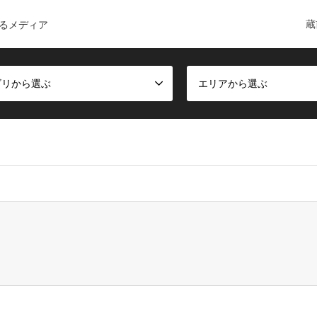
蔵
るメディア
ゴリから選ぶ
エリアから選ぶ
ct, false given in
/home/c6168084/public_html/kuramae-guide.co