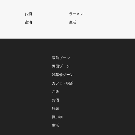
お酒
ラーメン
宿泊
生活
蔵前ゾーン
両国ゾーン
浅草橋ゾーン
カフェ・喫茶
ご飯
お酒
観光
買い物
生活