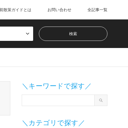
前散策ガイドとは
お問い合わせ
全記事一覧
m/wp-content/themes/gensen_tcd050/breadcrumb.php
on line
＼キーワードで探す／
＼カテゴリで探す／