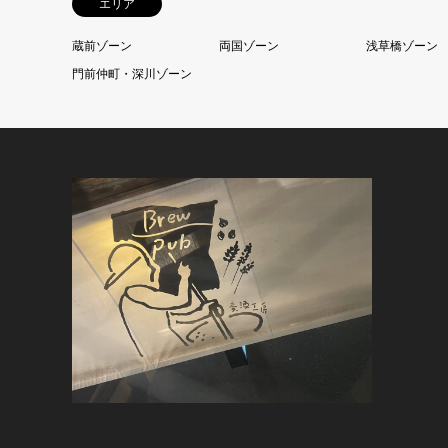
エリア
蔵前ゾーン
両国ゾーン
浅草橋ゾーン
門前仲町・深川ゾーン