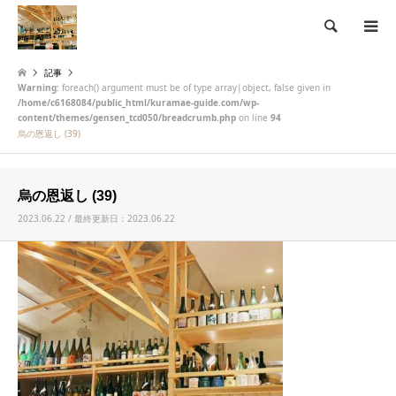
検索
記事
Warning
: foreach() argument must be of type array|object, false given in
/home/c6168084/public_html/kuramae-guide.com/wp-
content/themes/gensen_tcd050/breadcrumb.php
on line
94
烏の恩返し (39)
烏の恩返し (39)
2023.06.22 / 最終更新日：2023.06.22