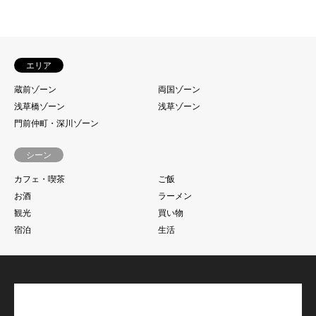
エリア
蔵前ゾーン
両国ゾーン
浅草橋ゾーン
浅草ゾーン
門前仲町・深川ゾーン
シーン
カフェ・喫茶
ご飯
お酒
ラーメン
観光
買い物
宿泊
生活