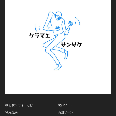
蔵前散策ガイドとは
蔵前ゾーン
利用規約
両国ゾーン