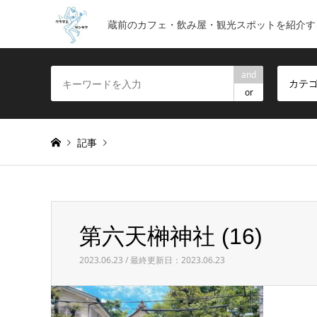
蔵前のカフェ・飲み屋・観光スポットを紹介す
and
カテ
or
記事
Warning
: foreach() argument must be of type array|obje
第六天榊神社 (16)
第六天榊神社 (16)
2023.06.23 / 最終更新日：2023.06.23