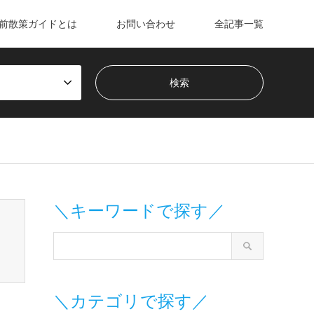
前散策ガイドとは
お問い合わせ
全記事一覧
m/wp-content/themes/gensen_tcd050/breadcrumb.php
on line
＼キーワードで探す／
＼カテゴリで探す／