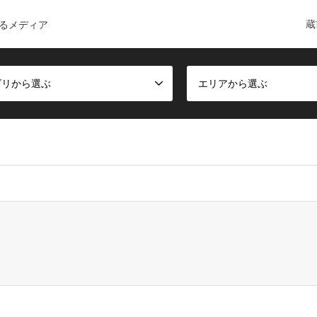
蔵
るメディア
ゴリから選ぶ
エリアから選ぶ
ct, false given in
/home/c6168084/public_html/kuramae-guide.co