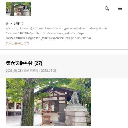
検索
記事
Warning
: foreach() argument must be of type array|object, false given in
/home/c6168084/public_html/kuramae-guide.com/wp-
content/themes/gensen_tcd050/breadcrumb.php
on line
94
第六天榊神社 (27)
第六天榊神社 (27)
2023.06.23 / 最終更新日：2023.06.23