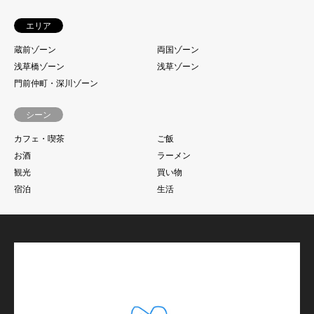
エリア
蔵前ゾーン
両国ゾーン
浅草橋ゾーン
浅草ゾーン
門前仲町・深川ゾーン
シーン
カフェ・喫茶
ご飯
お酒
ラーメン
観光
買い物
宿泊
生活