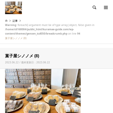
検索
記事
Warning
: foreach() argument must be of type array|object, false given in
/home/c6168084/public_html/kuramae-guide.com/wp-
content/themes/gensen_tcd050/breadcrumb.php
on line
94
菓子屋シノノメ (8)
菓子屋シノノメ (8)
2023.06.22 / 最終更新日：2023.06.22