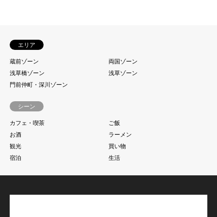
エリア
蔵前ゾーン
両国ゾーン
浅草橋ゾーン
浅草ゾーン
門前仲町・深川ゾーン
シーン
カフェ・喫茶
ご飯
お酒
ラーメン
観光
買い物
宿泊
生活