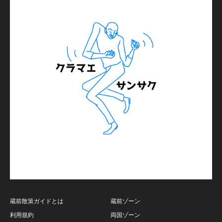
蔵前散策ガイドとは
蔵前ゾーン
利用規約
両国ゾーン