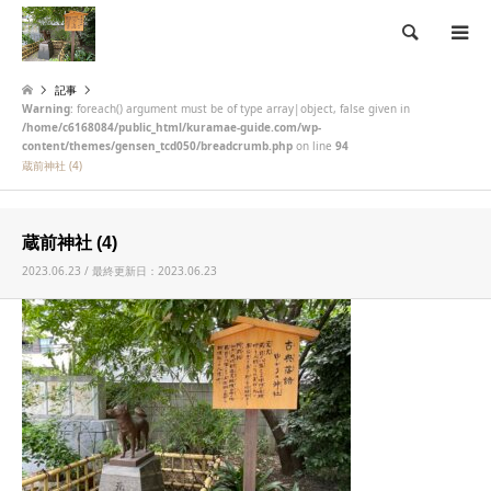
検索
記事
Warning
: foreach() argument must be of type array|object, false given in
/home/c6168084/public_html/kuramae-guide.com/wp-
content/themes/gensen_tcd050/breadcrumb.php
on line
94
蔵前神社 (4)
蔵前神社 (4)
2023.06.23 / 最終更新日：2023.06.23