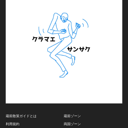
蔵前散策ガイドとは
蔵前ゾーン
利用規約
両国ゾーン