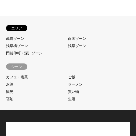
エリア
蔵前ゾーン
両国ゾーン
浅草橋ゾーン
浅草ゾーン
門前仲町・深川ゾーン
シーン
カフェ・喫茶
ご飯
お酒
ラーメン
観光
買い物
宿泊
生活