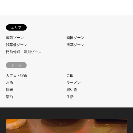
エリア
蔵前ゾーン
両国ゾーン
浅草橋ゾーン
浅草ゾーン
門前仲町・深川ゾーン
シーン
カフェ・喫茶
ご飯
お酒
ラーメン
観光
買い物
宿泊
生活