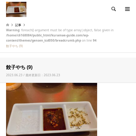
検索
記事
Warning
: foreach() argument must be of type array|object, false given in
/home/c6168084/public_html/kuramae-guide.com/wp-
content/themes/gensen_tcd050/breadcrumb.php
on line
94
餃子やち (9)
餃子やち (9)
2023.06.23 / 最終更新日：2023.06.23