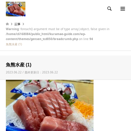
検索
記事
Warning
: foreach() argument must be of type array|object, false given in
/home/c6168084/public_html/kuramae-guide.com/wp-
content/themes/gensen_tcd050/breadcrumb.php
on line
94
魚熊水産 (1)
魚熊水産 (1)
2023.06.22 / 最終更新日：2023.06.22