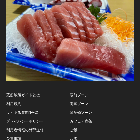
蔵前散策ガイドとは
蔵前ゾーン
利用規約
両国ゾーン
よくある質問(FAQ)
浅草橋ゾーン
プライバシーポリシー
カフェ・喫茶
利用者情報の外部送信
ご飯
免責事項
お酒