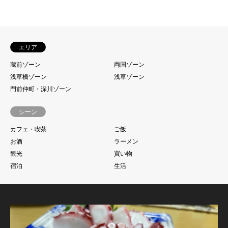
エリア
蔵前ゾーン
両国ゾーン
浅草橋ゾーン
浅草ゾーン
門前仲町・深川ゾーン
シーン
カフェ・喫茶
ご飯
お酒
ラーメン
観光
買い物
宿泊
生活