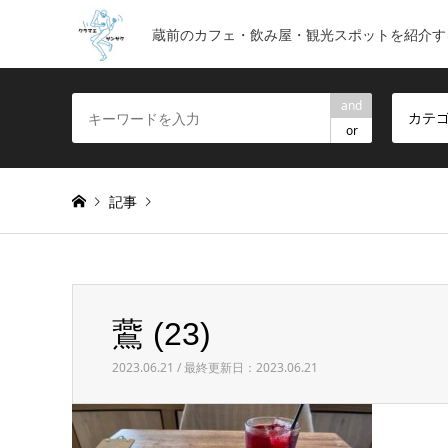
蔵前のカフェ・飲み屋・観光スポットを紹介す
and
カテ
or
記事
Warning
: foreach() argument must be of type array|obje
鷰 (23)
鷰 (23)
2023.06.21 / 最終更新日：2023.06.21