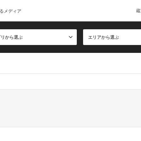
蔵
るメディア
ゴリから選ぶ
エリアから選ぶ
ct, false given in
/home/c6168084/public_html/kuramae-guide.co