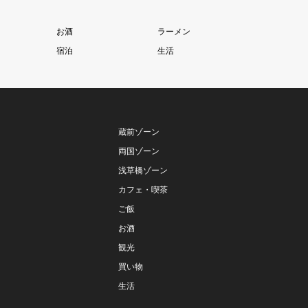
お酒
ラーメン
宿泊
生活
蔵前ゾーン
両国ゾーン
浅草橋ゾーン
カフェ・喫茶
ご飯
お酒
観光
買い物
生活