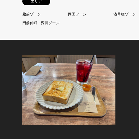
エリア
蔵前ゾーン
両国ゾーン
浅草橋ゾーン
門前仲町・深川ゾーン