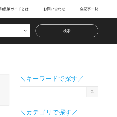
前散策ガイドとは
お問い合わせ
全記事一覧
m/wp-content/themes/gensen_tcd050/breadcrumb.php
on line
＼キーワードで探す／
＼カテゴリで探す／