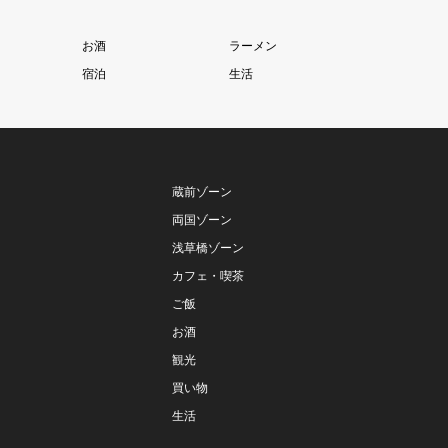
お酒
ラーメン
宿泊
生活
蔵前ゾーン
両国ゾーン
浅草橋ゾーン
カフェ・喫茶
ご飯
お酒
観光
買い物
生活