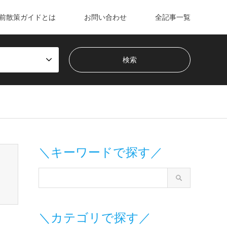
前散策ガイドとは
お問い合わせ
全記事一覧
m/wp-content/themes/gensen_tcd050/breadcrumb.php
on line
＼キーワードで探す／
＼カテゴリで探す／