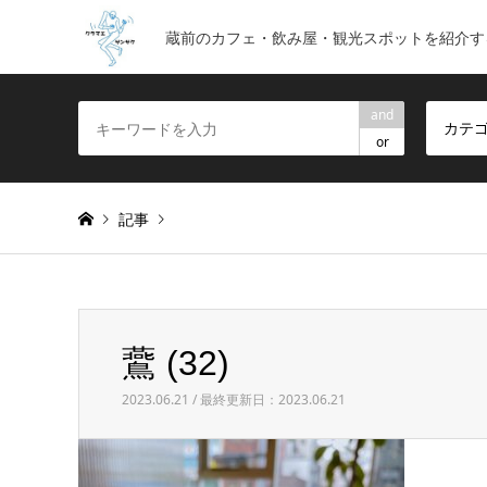
蔵前のカフェ・飲み屋・観光スポットを紹介す
and
カテ
or
記事
Warning
: foreach() argument must be of type array|obje
鷰 (32)
鷰 (32)
2023.06.21 / 最終更新日：2023.06.21