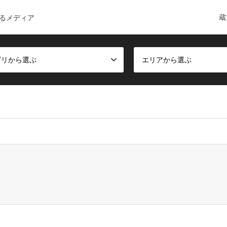
蔵
るメディア
ゴリから選ぶ
エリアから選ぶ
ct, false given in
/home/c6168084/public_html/kuramae-guide.co