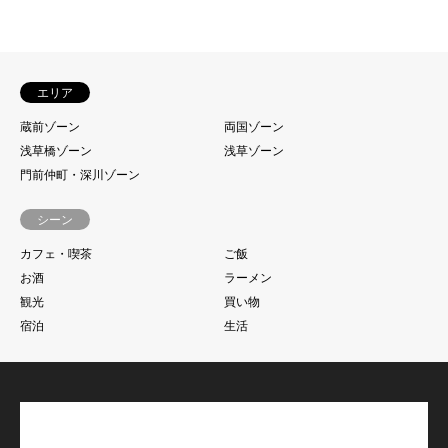
エリア
蔵前ゾーン
両国ゾーン
浅草橋ゾーン
浅草ゾーン
門前仲町・深川ゾーン
シーン
カフェ・喫茶
ご飯
お酒
ラーメン
観光
買い物
宿泊
生活