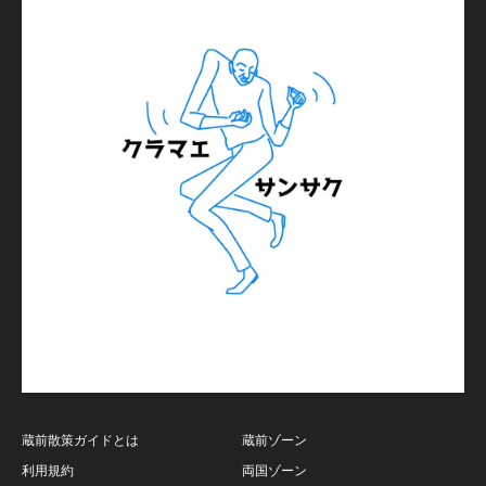
蔵前散策ガイドとは
蔵前ゾーン
利用規約
両国ゾーン