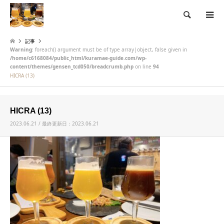
検索
記事
Warning
: foreach() argument must be of type array|object, false given in
/home/c6168084/public_html/kuramae-guide.com/wp-
content/themes/gensen_tcd050/breadcrumb.php
on line
94
HICRA (13)
HICRA (13)
2023.06.21 / 最終更新日：2023.06.21