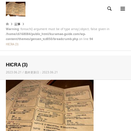
検索
記事
Warning
: foreach() argument must be of type array|object, false given in
/home/c6168084/public_html/kuramae-guide.com/wp-
content/themes/gensen_tcd050/breadcrumb.php
on line
94
HICRA (3)
HICRA (3)
2023.06.21 / 最終更新日：2023.06.21