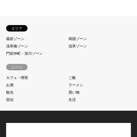
エリア
蔵前ゾーン
両国ゾーン
浅草橋ゾーン
浅草ゾーン
門前仲町・深川ゾーン
シーン
カフェ・喫茶
ご飯
お酒
ラーメン
観光
買い物
宿泊
生活