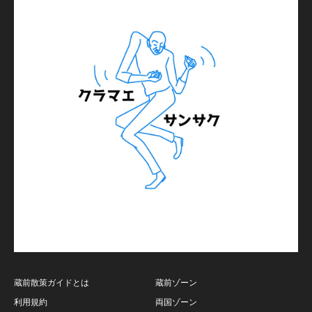
蔵前散策ガイドとは
蔵前ゾーン
利用規約
両国ゾーン