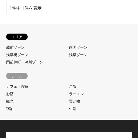
1件中 1件を表示
エリア
蔵前ゾーン
両国ゾーン
浅草橋ゾーン
浅草ゾーン
門前仲町・深川ゾーン
シーン
カフェ・喫茶
ご飯
お酒
ラーメン
観光
買い物
宿泊
生活