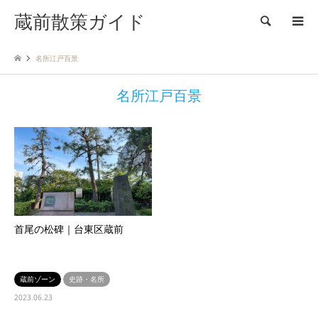
蔵前散策ガイド
検索
名所江戸百景
名所江戸百景
首尾の松碑｜台東区蔵前
蔵前ゾーン
史跡・名所
2023.06.23