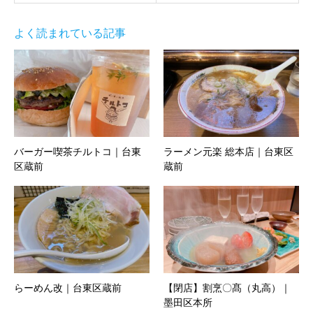
よく読まれている記事
バーガー喫茶チルトコ｜台東
ラーメン元楽 総本店｜台東区
区蔵前
蔵前
らーめん改｜台東区蔵前
【閉店】割烹〇髙（丸高）｜
墨田区本所