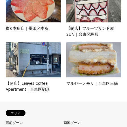
慶k 本所店｜墨田区本所
【閉店】フルーツサンド屋
SUN｜台東区駒形
【閉店】Leaves Coffee
マルセーノモリ｜台東区三筋
Apartment｜台東区駒形
エリア
蔵前ゾーン
両国ゾーン