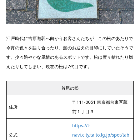
江戸時代に吉原遊郭へ向かうお客さんたちが、この松のあたりで
今宵の色々を語り合ったり、船のお迎えの目印にしていたそうで
す。少々艶やかな風情のあるスポットです。松は度々枯れたり燃
えたりしてしまい、現在の松は7代目です。
首尾の松
〒111-0051 東京都台東区蔵
住所
前１丁目３
https://t-
公式
navi.city.taito.lg.jp/spot/tabi