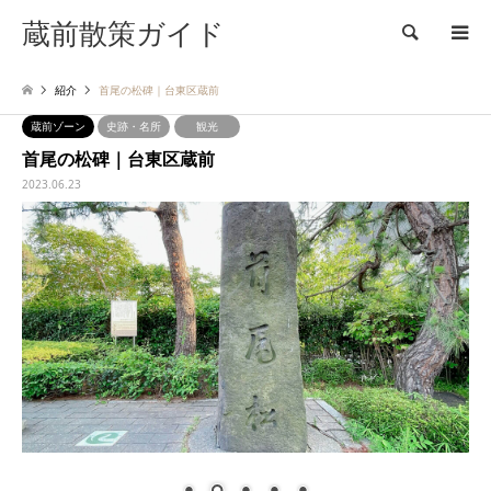
蔵前散策ガイド
検索
紹介
首尾の松碑｜台東区蔵前
蔵前ゾーン
史跡・名所
観光
首尾の松碑｜台東区蔵前
2023.06.23