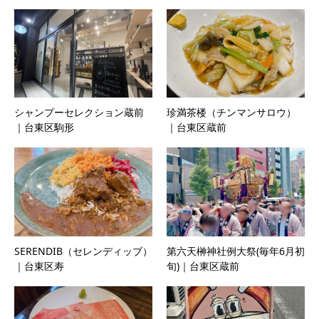
シャンプーセレクション蔵前
珍満茶楼（チンマンサロウ）
｜台東区駒形
｜台東区蔵前
SERENDIB（セレンディッブ）
第六天榊神社例大祭(毎年6月初
｜台東区寿
旬)｜台東区蔵前