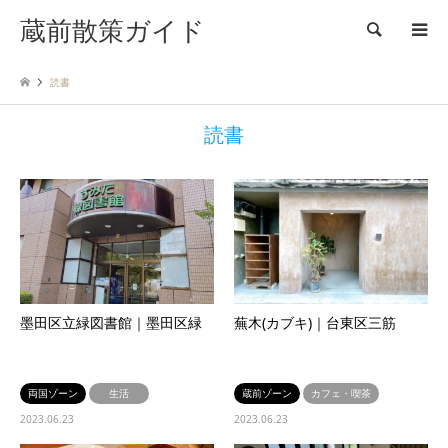
蔵前散策ガイド
検索
読書
読書
墨田区立緑図書館｜墨田区緑
蕪木(カブキ)｜台東区三筋
両国ゾーン
生活
蔵前ゾーン
カフェ・喫茶
2023.06.23
2023.06.23