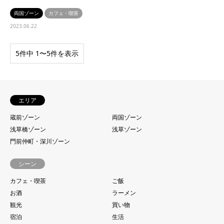
両国ゾーン
カフェ・喫茶
2023.06.22
5件中 1〜5件を表示
エリア
蔵前ゾーン
両国ゾーン
浅草橋ゾーン
浅草ゾーン
門前仲町・深川ゾーン
シーン
カフェ・喫茶
ご飯
お酒
ラーメン
観光
買い物
宿泊
生活