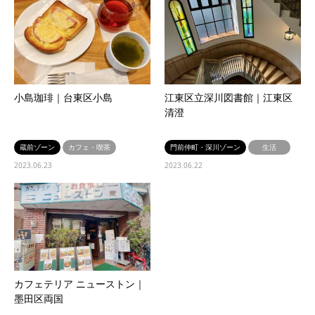
小島珈琲｜台東区小島
江東区立深川図書館｜江東区
清澄
蔵前ゾーン
カフェ・喫茶
門前仲町・深川ゾーン
生活
2023.06.23
2023.06.22
カフェテリア ニューストン｜
墨田区両国