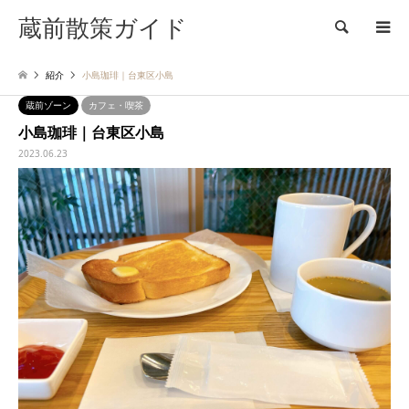
蔵前散策ガイド
検索
紹介
小島珈琲｜台東区小島
蔵前ゾーン
カフェ・喫茶
小島珈琲｜台東区小島
2023.06.23