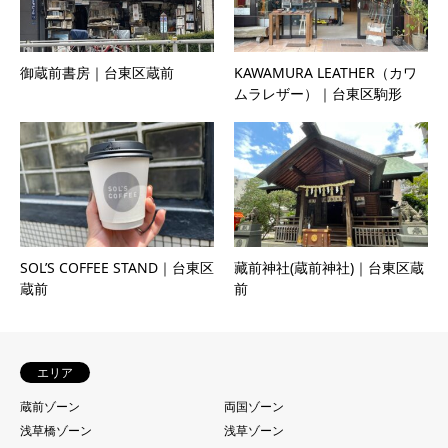
御蔵前書房｜台東区蔵前
KAWAMURA LEATHER（カワ
ムラレザー）｜台東区駒形
SOL’S COFFEE STAND｜台東区
藏前神社(蔵前神社)｜台東区蔵
蔵前
前
エリア
蔵前ゾーン
両国ゾーン
浅草橋ゾーン
浅草ゾーン