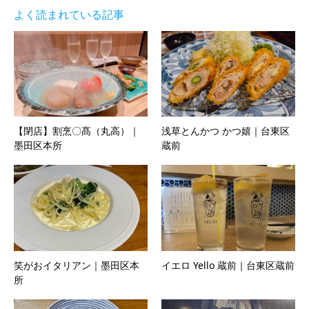
よく読まれている記事
【閉店】割烹〇髙（丸高）｜
浅草とんかつ かつ嬉｜台東区
墨田区本所
蔵前
笑がおイタリアン｜墨田区本
イエロ Yello 蔵前｜台東区蔵前
所