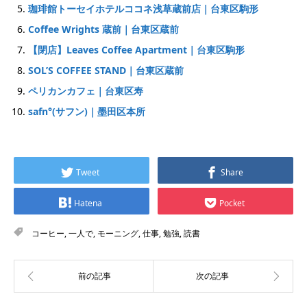
珈琲館トーセイホテルココネ浅草蔵前店｜台東区駒形
Coffee Wrights 蔵前｜台東区蔵前
【閉店】Leaves Coffee Apartment｜台東区駒形
SOL’S COFFEE STAND｜台東区蔵前
ペリカンカフェ｜台東区寿
safn°(サフン)｜墨田区本所
Tweet
Share
Hatena
Pocket
コーヒー
,
一人で
,
モーニング
,
仕事
,
勉強
,
読書