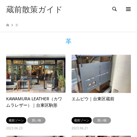
蔵前散策ガイド
検索
革
革
KAWAMURA LEATHER（カワ
エムピウ｜台東区蔵前
ムラレザー）｜台東区駒形
蔵前ゾーン
買い物
蔵前ゾーン
買い物
2023.06.23
2023.06.21