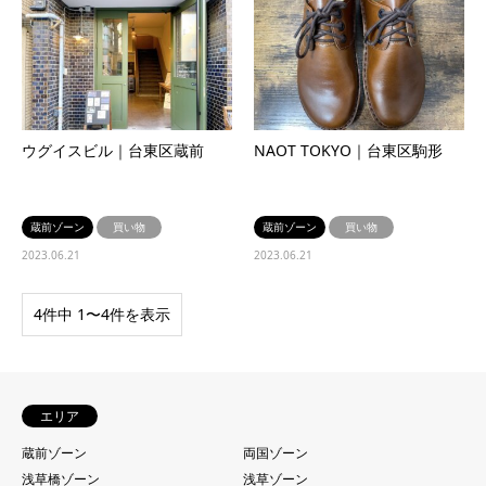
ウグイスビル｜台東区蔵前
NAOT TOKYO｜台東区駒形
蔵前ゾーン
買い物
蔵前ゾーン
買い物
2023.06.21
2023.06.21
4件中 1〜4件を表示
エリア
蔵前ゾーン
両国ゾーン
浅草橋ゾーン
浅草ゾーン