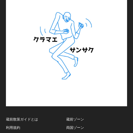
蔵前散策ガイドとは
蔵前ゾーン
利用規約
両国ゾーン