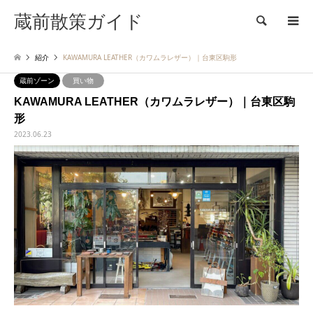
蔵前散策ガイド
検索
紹介
KAWAMURA LEATHER（カワムラレザー）｜台東区駒形
蔵前ゾーン
買い物
KAWAMURA LEATHER（カワムラレザー）｜台東区駒
形
2023.06.23