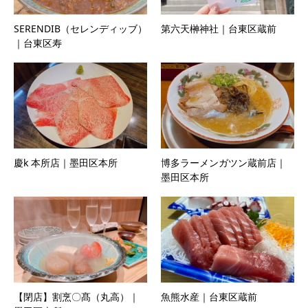
SERENDIB（セレンディッブ）
第六天榊神社｜台東区蔵前
｜台東区寿
慶k 本所店｜墨田区本所
博多ラーメンガツン蔵前店｜
墨田区本所
【閉店】割烹〇髙（丸高）｜
魚熊水産｜台東区蔵前