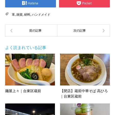
Hatena
Pocket
革
,
雑貨
,
材料
,
ハンドメイド
よく読まれている記事
麺屋上々｜台東区蔵前
【閉店】蔵前中華そば 高ひろ
｜台東区蔵前