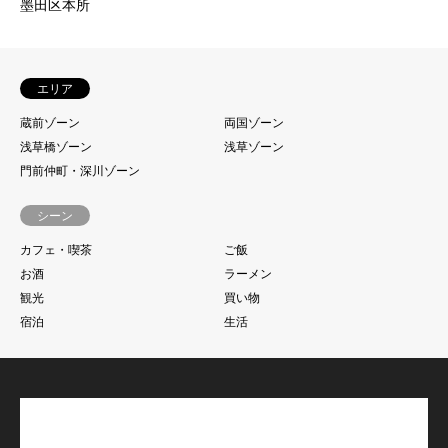
墨田区本所
エリア
蔵前ゾーン
両国ゾーン
浅草橋ゾーン
浅草ゾーン
門前仲町・深川ゾーン
シーン
カフェ・喫茶
ご飯
お酒
ラーメン
観光
買い物
宿泊
生活