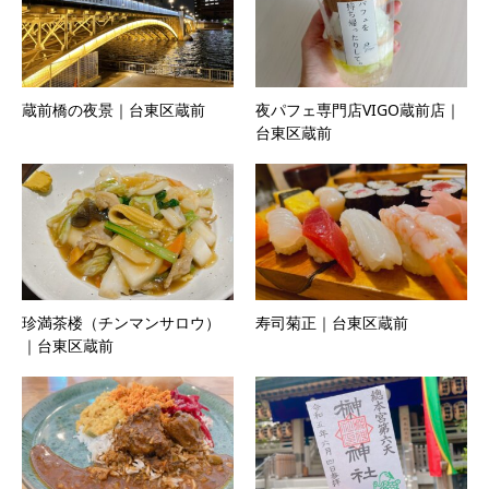
蔵前橋の夜景｜台東区蔵前
夜パフェ専門店VIGO蔵前店｜
台東区蔵前
珍満茶楼（チンマンサロウ）
寿司菊正｜台東区蔵前
｜台東区蔵前