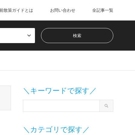
前散策ガイドとは
お問い合わせ
全記事一覧
m/wp-content/themes/gensen_tcd050/breadcrumb.php
on line
＼キーワードで探す／
＼カテゴリで探す／