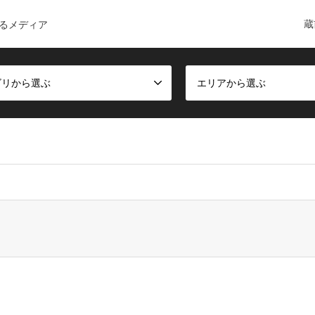
蔵
るメディア
ゴリから選ぶ
エリアから選ぶ
ct, false given in
/home/c6168084/public_html/kuramae-guide.co