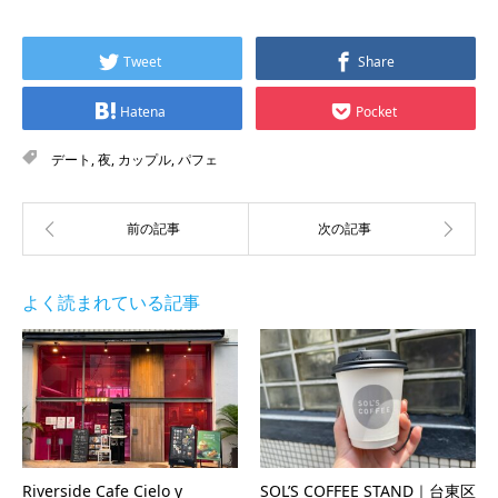
Tweet
Share
Hatena
Pocket
デート
,
夜
,
カップル
,
パフェ
よく読まれている記事
Riverside Cafe Cielo y
SOL’S COFFEE STAND｜台東区