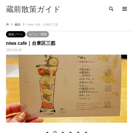
蔵前散策ガイド
検索
紹介
niwa cafe｜台東区三筋
蔵前ゾーン
カフェ・喫茶
niwa cafe｜台東区三筋
2023.06.20