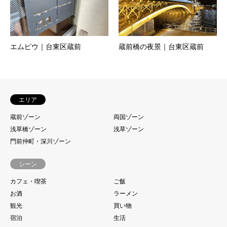
エムピウ｜台東区蔵前
蔵前橋の夜景｜台東区蔵前
エリア
蔵前ゾーン
両国ゾーン
浅草橋ゾーン
浅草ゾーン
門前仲町・深川ゾーン
シーン
カフェ・喫茶
ご飯
お酒
ラーメン
観光
買い物
宿泊
生活